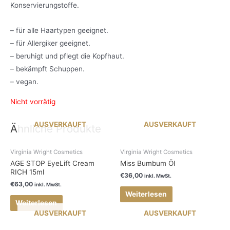
Konservierungstoffe.
– für alle Haartypen geeignet.
– für Allergiker geeignet.
– beruhigt und pflegt die Kopfhaut.
– bekämpft Schuppen.
– vegan.
Nicht vorrätig
AUSVERKAUFT
AUSVERKAUFT
Ähnliche Produkte
Virginia Wright Cosmetics
Virginia Wright Cosmetics
AGE STOP EyeLift Cream
Miss Bumbum Öl
RICH 15ml
€
36,00
inkl. MwSt.
€
63,00
inkl. MwSt.
Weiterlesen
Weiterlesen
AUSVERKAUFT
AUSVERKAUFT