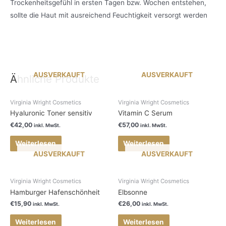
Trockenheitsgefühl in ersten Tagen bzw. Wochen entstehen,
sollte die Haut mit ausreichend Feuchtigkeit versorgt werden
AUSVERKAUFT
AUSVERKAUFT
Ähnliche Produkte
Virginia Wright Cosmetics
Virginia Wright Cosmetics
Hyaluronic Toner sensitiv
Vitamin C Serum
€
42,00
€
57,00
inkl. MwSt.
inkl. MwSt.
Weiterlesen
Weiterlesen
AUSVERKAUFT
AUSVERKAUFT
Virginia Wright Cosmetics
Virginia Wright Cosmetics
Hamburger Hafenschönheit
Elbsonne
€
15,90
€
26,00
inkl. MwSt.
inkl. MwSt.
Weiterlesen
Weiterlesen