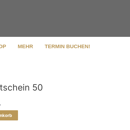
OP
MEHR
TERMIN BUCHEN!
tschein 50
.
enkorb