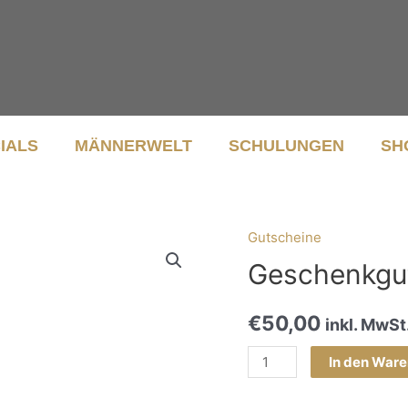
IALS
MÄNNERWELT
SCHULUNGEN
SH
Gutscheine
Geschenkgu
€
50,00
inkl. MwSt
In den War