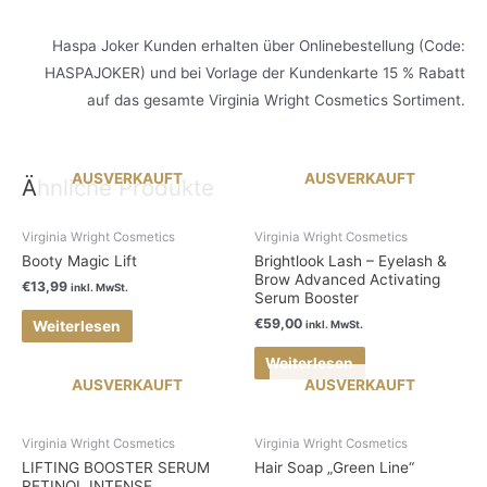
Haspa Joker Kunden erhalten über Onlinebestellung (Code:
HASPAJOKER) und bei Vorlage der Kundenkarte 15 % Rabatt
auf das gesamte Virginia Wright Cosmetics Sortiment.
AUSVERKAUFT
AUSVERKAUFT
Ähnliche Produkte
Virginia Wright Cosmetics
Virginia Wright Cosmetics
Booty Magic Lift
Brightlook Lash – Eyelash &
Brow Advanced Activating
€
13,99
inkl. MwSt.
Serum Booster
€
59,00
Weiterlesen
inkl. MwSt.
Weiterlesen
AUSVERKAUFT
AUSVERKAUFT
Virginia Wright Cosmetics
Virginia Wright Cosmetics
LIFTING BOOSTER SERUM
Hair Soap „Green Line“
RETINOL INTENSE