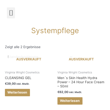
Termin buchen!
Systempflege
Zeigt alle 2 Ergebnisse
AUSVERKAUFT
AUSVERKAUFT
Virginia Wright Cosmetics
Virginia Wright Cosmetics
CLEANSING GEL
Men´s Skin Health Hydra
Power – 24 Hour Face Cream
€
39,00
inkl. MwSt.
– 50ml
€
62,00
Weiterlesen
inkl. MwSt.
Weiterlesen